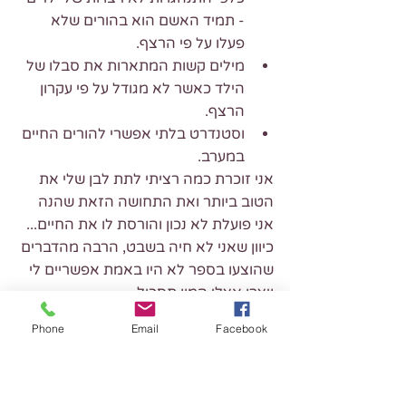
- תמיד האשם הוא בהורים שלא 
פעלו על פי הרצף.  
מילים קשות המתארות את סבלו של 
הילד כאשר לא מגודל על פי עקרון 
הרצף.  
וסטנדרט בלתי אפשרי להורים החיים 
במערב. 
אני זוכרת כמה רציתי לתת לבן שלי את 
הטוב ביותר ואת התחושה הזאת שהנה 
אני פועלת לא נכון והורסת לו את החיים... 
כיוון שאני לא חיה בשבט, הרבה מהדברים 
שהוצעו בספר לא היו באמת אפשריים לי 
ויצרו אצלי המון תסכול...
Phone
Email
Facebook
למרות הביקורת שלי, אני ממליצה בחום 
לקרוא את הספר - הוא נותן ידע חשוב, 
חומר למחשבה והמון השראה, ולא רק על 
גידול ילדים.