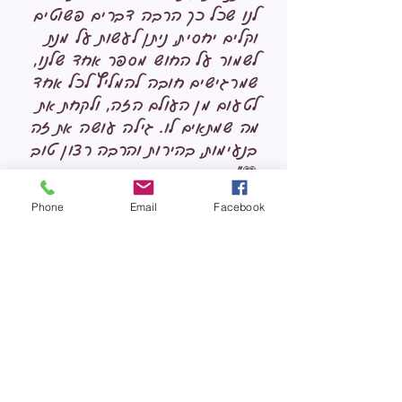
לנו שכל כך הרבה דברים פשוטים
וקלים יחסית, ניתן לעשות על מנת
לשמור על החוש מספר אחד שלנו,
שמרגישים חובה להמליץ לכל אחד
לטעום מן העולם הזה, ולקחת את
מה שמתאים לו. גילה עושה את זה
בנעימות, בהירות והרבה רצון טוב
💗"
Phone
Email
Facebook
רויטל בן צבי (על תהליך אישי):
"
גילה הלוחשת לעניים ויודעת
בדיוק למה הן זקוקות יחד איתה
הבנתי למה זקוקות עיניי ומאז
המספר יורד להפליא כבר החלפתי 4