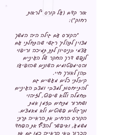
אור קדם (על קורס "לראות
רחוק"):
"הקורס עם גילה היה המשך
מצוין לתהליך רגשי שהתחלתי עם
עצמי בניסיון לתת תמיכה וריפוי
לנפש דרך החקר של העיניים
והסימפטומים השונים שהופיעו
בהן לאורך חיי.
קיבלתי כלים מעשיים גם
להתייחסות למצבי ומצב העיניים
בחמלה וללא שיפוט, לזיהוי
ושחרור מתחים בזמן אמת
ותרגולים פשוטים ולא מאמצים.
הקורס הרחיב את הראייה תרתי
משמע, ואיפשר להציף את הפחד
הכרוך באי הראייה כמו גם את