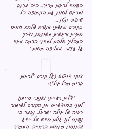
הפחד לראות ברור... היה מרתק
ומרגש לחוות עם הקבוצה כל
שיפור קטן ...
בקורס פגשתי אנשים שלהם חוויה
פיזית ורגשית משותפת ודרך
התהליך שלהם למדתי הרבה מאד
על עצמי. ממליצה בחום."
צוקי דויטש
(על קורס "לראות
קרוב בכל גיל"):
"דלית רעייתי ואנוכי סיימנו
לפני כחודשיים את הקורס לשיפור
ראיה של גילה ישראל. נאמר כי
נפתח לנו עולם חדש של יידע
והתנסות בתחום הראייה. התברר