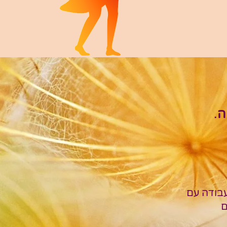
ה
.
עבודה עם
ם