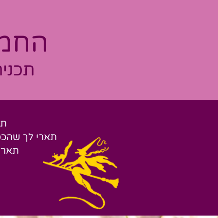
החממ
תכנית
תא
תארי לך שהכס
תארי 