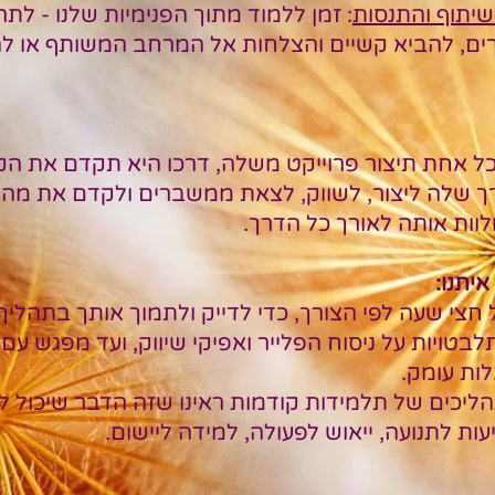
שיתוף והתנסות
: זמן ללמוד מתוך הפנימיות שלנו - לת
ים, להביא קשיים והצלחות אל המרחב המשותף או לה
 אחת תיצור פרוייקט משלה, דרכו היא תקדם את הקל
ך שלה ליצור, לשווק, לצאת ממשברים ולקדם את מה
לוות אותה לאורך כל הדרך.
איתנו:
 חצי שעה לפי הצורך, כדי לדייק ולתמוך אותך בתהליך
טויות על ניסוח הפלייר ואפיקי שיווק, ועד מפגש עם
ות עומק.
ליכים של תלמידות קודמות ראינו שזה הדבר שיכול 
ות לתנועה, ייאוש לפעולה, למידה ליישום.