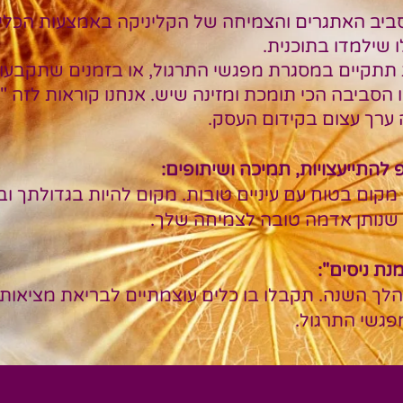
סביב האתגרים והצמיחה של הקליניקה באמצעות הכלי
ו שילמדו בתוכנית.
 תתקיים במסגרת מפגשי התרגול, או בזמנים שתקבעו ל
זו הסביבה הכי תומכת ומזינה שיש. אנחנו קוראות לזה "
ה ערך עצום בקידום העסק.
להתייעצויות, תמיכה ושיתופים:
מקום בטוח עם עיניים טובות. מקום להיות בגדולתך ו
 שנותן אדמה טובה לצמיחה שלך.
נת ניסים":
לך השנה. תקבלו בו כלים עוצמתיים לבריאת מציאות, 
פגשי התרגול.