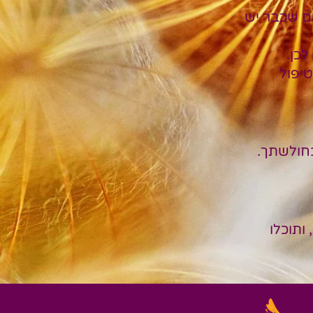
ם שכבר יש
כן.
טיפול
בחולשתך.
ותוכלו