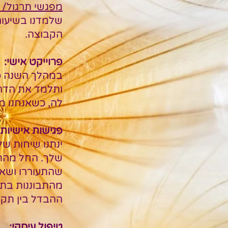
מפגשי תרגול/ 
שלמדנו בשיעור
הקבוצה.
פרוייקט אישי:
במהלך השנה כל
ותלמד את הדר
לה, כשאנחנו מ
פגישות אישיות 
ינתנו שיחות של
שלך. החל מהתלב
שהתעוררו ושאל
מהתבוננות בתה
ההבדל בין תקיע
טיפול עיסקי: