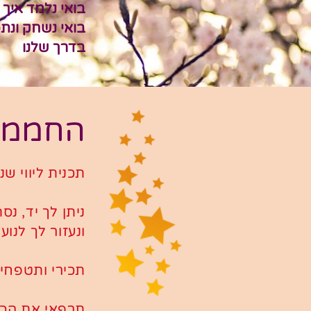
בואי נלמד איך
בואי נשחק ונתפ
בדרך שלנו
החממה 
תכנית ליווי ש
ניתן לך יד,
נסת
ונעזור לך לנוע
תכירי ותטפחי
תרפאי את הכא