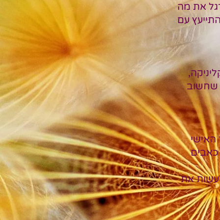
רגל את מה
תייעץ עם
יניקה,
 שחשוב
 האישי
 כאבים
לעשות את