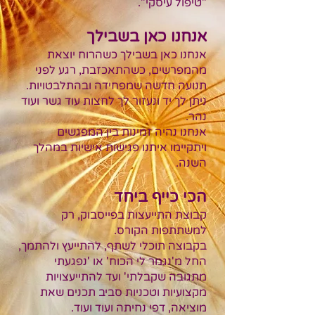
"טיפול עיסקי".
אנחנו כאן בשבילך
אנחנו כאן בשבילך כשהרוח יוצאת
מהמפרשים, כשהתאכזבת, רגע לפני
תנועה חדשה שמפחידה ובהתלבטויות.
ניתן לך יד ונעזור לך לחצות עוד גשר ועוד
נהר.
אנחנו נהיה זמינות בין המפגשים
ויתקיימו איתנו פגישות אישיות במהלך
השנה.
הכי כייף ביחד
קבוצת התייעצות בפייסבו
ק, רק
למשתתפות הקורס.
בקבוצה תוכלי לשתף, להתייעץ ולהתמך,
החל מ'נגמר לי הכוח' או 'נפגעתי
מתגובה שקבלתי' ועד להתייעצויות
מקצועיות וטכניות סביב תכנים שאת
מוציאה, דפי נחיתה ועוד ועוד.