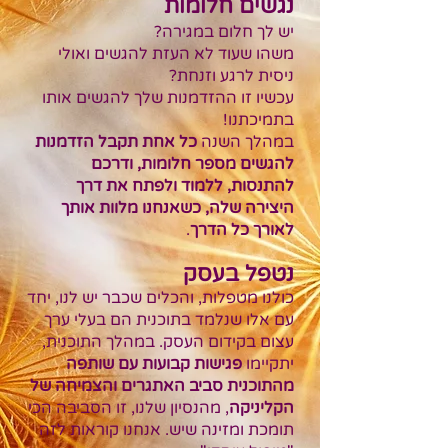
נגשים חלומות
יש לך חלום במגירה?
משהו שעוד לא העזת להגשים ואולי
ניסית לרגע וזנחת?
עכשיו זו ההזדמנות שלך להגשים אותו
בתמיכתנו!
במהלך השנה
כל אחת תקבל הזדמנות
להגשים מספר חלומות, ודרכם
להתנסות, ללמוד ולפתח את דרך
היצירה שלה, כשאנחנו מלוות אותך
לאורך כל הדרך
.
נטפל בעסק
כולנו מטפלות, והכלים שכבר יש לנו, יחד
עם אלו שנלמד בתוכנית הם בעלי ערך
עצום בקידום העסק. במהלך התוכנית,
יתקיימו
פגישות קבועות עם שותפה
מהתוכנית סביב האתגרים והצמיחה של
הקליניקה
, מהנסיון שלנו, זו הסביבה הכי
תומכת ומזינה שיש. אנחנו קוראות לזה