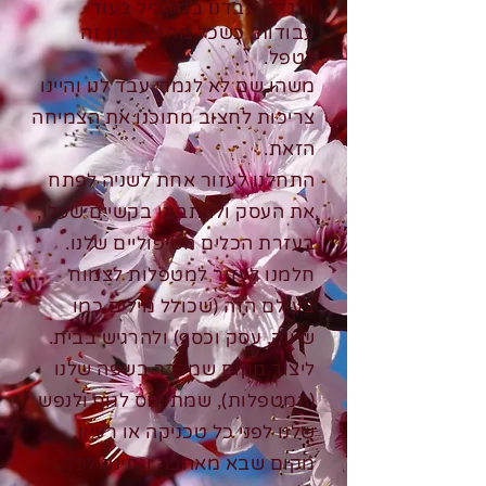
ותגדל. עבדנו במקביל בעוד
עבודות, כשכל מה שרצינו זה
לטפל.
משהו שם לא לגמרי עבד לנו והיינו
צריכות לחצוב מתוכנו את הצמיחה
הזאת.
התחלנו לעזור אחת לשניה לפתח
את העסק ולהתבונן בקשיים שעלו,
בעזרת הכלים הטיפוליים שלנו.
חלמנו לעזור למטפלות לצמוח
בעולם הזה (שכולל מילים כמו
שיווק, עסק וכסף) ולהרגיש בבית.
ליצור מקום שמדבר בשפה שלנו
(המטפלות), שמתייחס לגוף ולנפש
שלנו לפני כל טכניקה או רעיון.
מקום שבא מאהבה ונתינה לפני