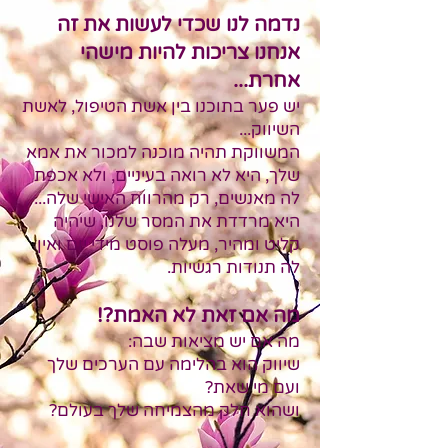
נדמה לנו
שכדי לעשות את זה
אנחנו צריכות להיות מישהי
אחרת...
יש פער בתוכנו בין אשת הטיפול, לאשת
השיווק...
המשווקת תהיה מוכנה למכור את אמא
שלך, היא לא רואה בעיניים, ולא אכפת
לה מאנשים, רק
מהרווח האישי שלה...
היא מרדדת את המסר שלנו, שיהיה
קליט ומהיר, מעלה פוסט מידי יום ואין
לה ת
נודות רגשיות.
מה אם זאת לא האמת?!
מה אם יש מציאות שבה:
שיווק הוא בהלימה עם הערכים שלך
ועם מי שאת?
ושהוא חלק מהצמיחה שלך בעולם?