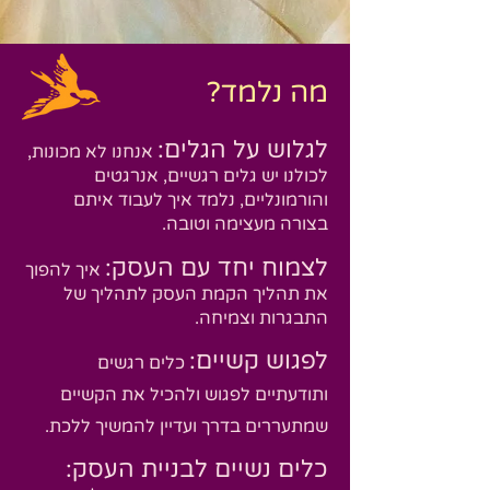
מה נלמ
ד?
לגלו
ש ע
ל הגלים:
אנחנו לא מכונות,
לכולנו יש גלים רגשיים, אנרגטים
והורמונל
יים, נלמד איך ל
עבוד איתם
בצורה מעצימה וטובה.
ל
צ
מוח י
חד עם העסק:
איך להפוך
את תהליך הקמת העסק לתהליך של
התבגרות וצמיחה.
לפגוש קשיים:
כלים רגשים
ותודעתיים לפגוש ולהכיל את הקשיים
שמתעררים בדרך ועדיין להמשיך ללכת.
כלים נשיים לבניית העסק: