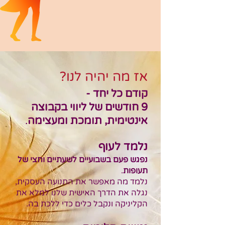
אז מ
ה
יהיה
ל
נו?
קודם כל יחד -
9 חוד
שים של ליווי בקבוצה
אינטימית, תומכת ומעצימה
.
נלמד לעוף
נפגש פעם בשבועיים לשעתיים וחצי של
תעופות
.
נלמד מה מאפשר את התנועה העסקית,
נגלה את הדרך האישית שלנו למלא את
הקליניקה ונקבל כלים כדי ללכת בה.